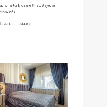
at home (only cleaner)! I last stayed in
d beautiful.
ddress it immediately.