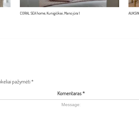
CORAL SEA home, Kunigiškiai, Mano jūra 1
AUKSINI
aukeliai pažymėti
*
Komentaras
*