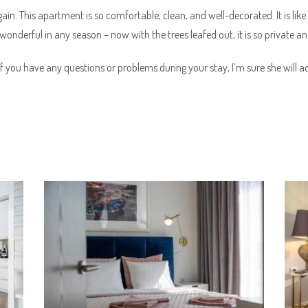
gain. This apartment is so comfortable, clean, and well-decorated. It is like 
wonderful in any season – now with the trees leafed out, it is so private an
if you have any questions or problems during your stay, I’m sure she will a