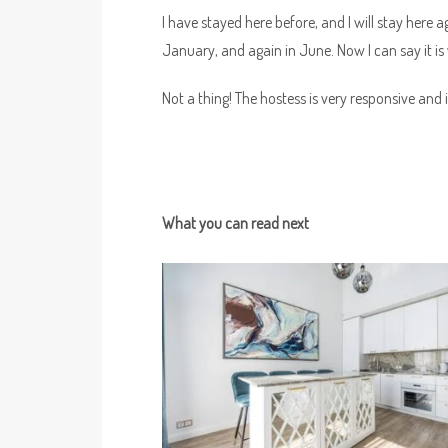
I have stayed here before, and I will stay here a
January, and again in June. Now I can say it is 
Not a thing! The hostess is very responsive and 
What you can read next