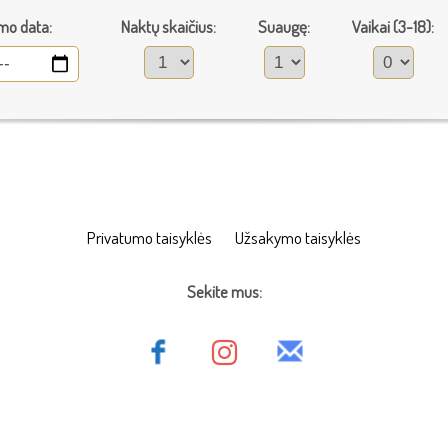
mo data:
Naktų skaičius:
Suaugę:
Vaikai (3-18):
Privatumo taisyklės
Užsakymo taisyklės
Sekite mus: