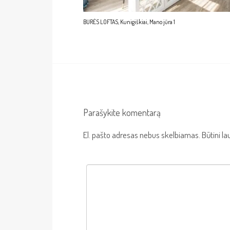
BURĖS LOFTAS, Kunigiškiai, Mano jūra 1
Parašykite komentarą
El. pašto adresas nebus skelbiamas.
Būtini l