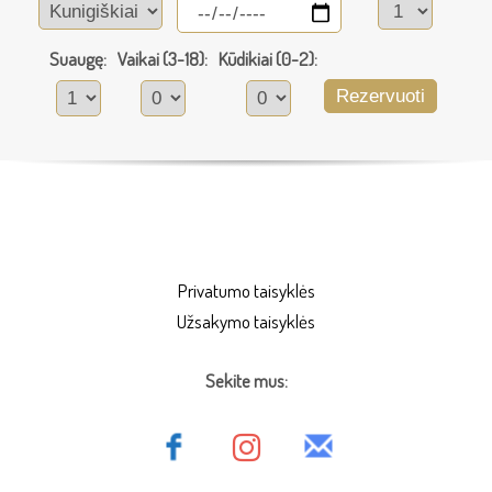
Suaugę:
Vaikai (3-18):
Kūdikiai (0-2):
Rezervuoti
Privatumo taisyklės
Užsakymo taisyklės
Sekite mus: