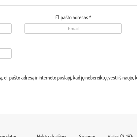
El. pašto adresas
*
, el. pašto adresą ir interneto puslapį, kad jų nebereiktų įvesti iš naujo,
mo data:
Naktų skaičius:
Suaugę:
Vaikai (3-18):