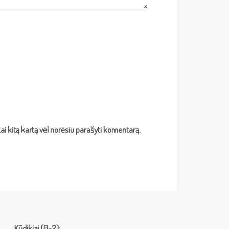
 kai kitą kartą vėl norėsiu parašyti komentarą.
Kūdikiai (0-2):