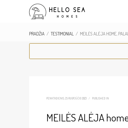
PRADŽIA
TESTIMONIAL
MEILĖS ALĖJA HOME, PAL
PENKTADIENIS, 25 RUGPJŪČIO 2023
/
PUBLISHED IN
MEILĖS ALĖJA home,