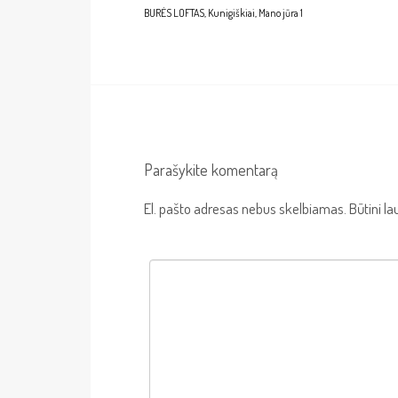
BURĖS LOFTAS, Kunigiškiai, Mano jūra 1
Parašykite komentarą
El. pašto adresas nebus skelbiamas.
Būtini l