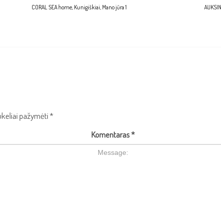
CORAL SEA home, Kunigiškiai, Mano jūra 1
AUKSINI
aukeliai pažymėti
*
Komentaras
*