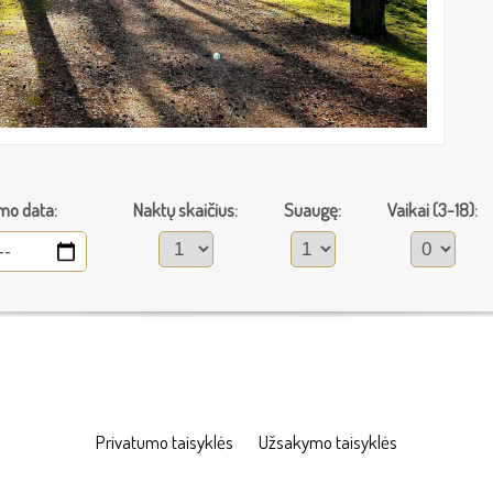
mo data:
Naktų skaičius:
Suaugę:
Vaikai (3-18):
Privatumo taisyklės
Užsakymo taisyklės