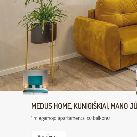
MEDUS HOME, KUNIGIŠKIAI, MANO J
1 miegamojo apartamentai su balkonu
Aprašymas