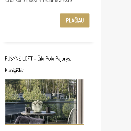
su balkonu į pušyną trečiame aukšte
PLAČIAU
PUŠYNĖ LOFT – Čiki Puki Pajūrys,
Kunigiškiai