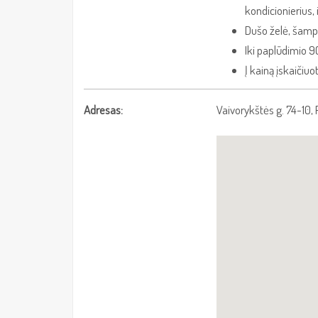
kondicionierius
Dušo želė, šamp
Iki paplūdimio 
Į kainą įskaičiuo
Adresas:
Vaivorykštės g. 74-10, 