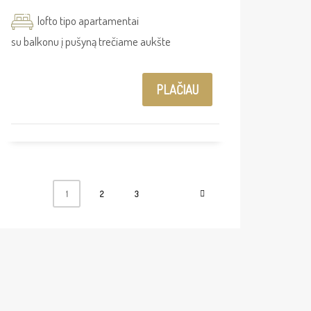
lofto tipo apartamentai
su balkonu į pušyną trečiame aukšte
PLAČIAU
1
2
3