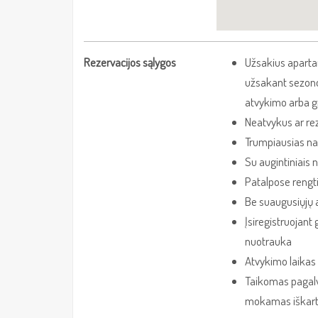
Rezervacijos sąlygos
Užsakius apart
užsakant sezon
atvykimo arba g
Neatvykus ar re
Trumpiausias na
Su augintiniai
Patalpose rengti
Be suaugusiųjų
Įsiregistruojant
nuotrauka
Atvykimo laikas n
Taikomas pagalv
mokamas iškart 