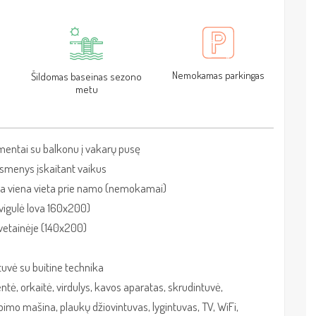
Nemokamas parkingas
Šildomas baseinas sezono
metu
mentai su balkonu į
v
akarų pusę
 asmenys įskaitant vaikus
ta viena vieta prie namo (nemokamai)
vigulė lova 160x200)
etainėje (140x200)
rtuvė su buitine technika
entė, orkaitė, virdulys, kavos aparatas, skrudintuvė,
bimo mašina, plaukų džiovintuvas, lygintuvas, TV, WiFi,