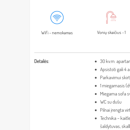
Vonių skaičius - 1
WiFi - nemokamas
Detalės:
30 kv.m. aparta
Apsistoti gali 4
Parkavimui skir
1 miegamasis (d
Miegama sofa sv
WC su dušu
Pilnai įrengta vi
Technika – kaitl
šaldytuvas, skal