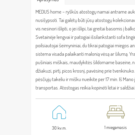
MEDUS home – ryškūs atostogų namai antrame aukšte
nusišypsoti. Tai galėtų būti jūsų atostogų kolekcionavim
vis nesinori išlipti, o jei išlipi, tai greitai basomis į 
Svetainėje lengvai ir patogiai išsilankstanti sofa tingin
poilsiautojai šeimyniniai, du tikrai patogiai miegos 
sistema visada palaikanti malonią vėsą ar šilumą. Yra w
pušiniais miškais, maudykitės šildomame baseine, na
džiakuzi, pirtį, picos krosnį, pavėsinę prie tvenkinuko
pėsčiųjų takeliu ir mišku nueikite per 17 min. Iš Man
transportas. Atostogas reikia kopinėti lėtai ir saldžiai
1 miegamasis
30 kv.m.