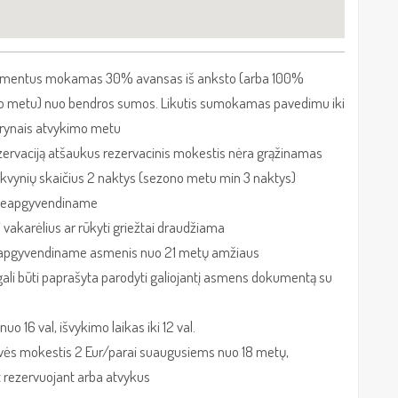
amentus mokamas 30% avansas iš anksto (arba 100%
o metu) nuo bendros sumos. Likutis sumokamas pavedimu iki
rynais atvykimo metu
zervaciją atšaukus rezervacinis mokestis nėra grąžinamas
kvynių skaičius 2 naktys (sezono metu min 3 naktys)
s neapgyvendiname
 vakarėlius ar rūkyti griežtai draudžiama
 apgyvendiname asmenis nuo 21 metų amžiaus
 gali būti paprašyta parodyti galiojantį asmens dokumentą su
uo 16 val, išvykimo laikas iki 12 val.
ės mokestis 2 Eur/parai suaugusiems nuo 18 metų,
rezervuojant arba atvykus