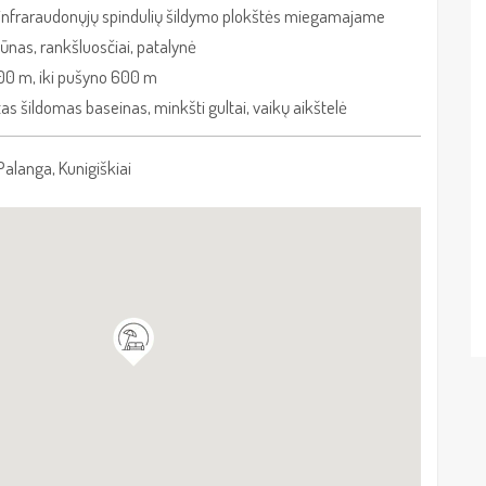
, infraraudonųjų spindulių šildymo plokštės miegamajame
ūnas, rankšluosčiai, patalynė
900 m, iki pušyno 600 m
tas šildomas baseinas, minkšti gultai, vaikų aikštelė
Palanga, Kunigiškiai