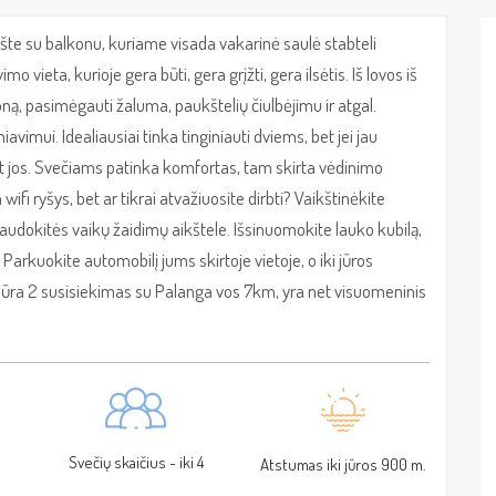
 su balkonu, kuriame visada vakarinė saulė stabteli
o vieta, kurioje gera būti, gera grįžti, gera ilsėtis. Iš lovos iš
balkoną, pasimėgauti žaluma, paukštelių čiulbėjimu ir atgal.
iavimui. Idealiausiai tinka tinginiauti dviems, bet jei jau
ant jos. Svečiams patinka komfortas, tam skirta vėdinimo
ifi ryšys, bet ar tikrai atvažiuosite dirbti? Vaikštinėkite
udokitės vaikų žaidimų aikštele. Išsinuomokite lauko kubilą,
. Parkuokite automobilį jums skirtoje vietoje, o iki jūros
o jūra 2 susisiekimas su Palanga vos 7km, yra net visuomeninis
.
Svečių skaičius - iki 4
Atstumas iki jūros 900 m.