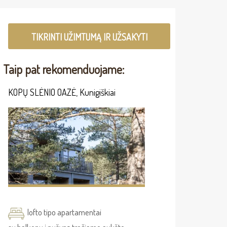
TIKRINTI UŽIMTUMĄ IR UŽSAKYTI
Taip pat rekomenduojame:
KOPŲ SLĖNIO OAZĖ, Kunigiškiai
lofto tipo apartamentai